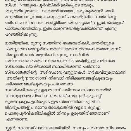
സിംഗ് , “നമ്മുടെ പൂർവ്വികർ ഉൾപ്പെടെ ആരും,
എഴുത്തിലൂടേയോ വാമൊഴിയായോ , ഒരു കുരങ്ങൻ മാറി
മനുഷ്യനാവുന്നതു കണ്ടു എന്ന് പറഞ്ഞിട്ടില്ല. ഡാർവിന്റെ
പരിണാമ സിദ്ധാന്തം ശാസ്ത്രീയമായി തെറ്റാണ്. സ്കൂൾ, കോളേജ്
പാഠ്യപദ്ധതിയിലും ഇതു മാറ്റേണ്ടത് ആവശ്യമാണ്.” എന്നു
പറഞ്ഞിരിക്കുന്നു.
ഇന്ത്യയിലെ മൂന്നു സയൻസ് അക്കാദമികൾ, മന്ത്രിയുടെ
പ്രസ്താവന ശാസ്ത്രീയപരമായി അടിസ്ഥാനരഹിതമാണ്എന്ന്
പ്രസ്താവിക്കാൻ ആഗ്രഹിക്കുന്നു. ഡാർവിൻ
അടിസ്ഥാനപരമായ സംഭാവനകൾ ചെയ്തിട്ടുള്ള പരിണാമ
സിദ്ധാന്തം വ്യക്തമായി സ്ഥാപിതമാണ്. പരിണാമ
സിദ്ധാന്തത്തിന്റെ അടിസ്ഥാന വസ്തുതകൾ തർക്കവിമുക്തമാണ്
. അതിന്റെ ‘predictions’ നിരവധി നിരീക്ഷണങ്ങളിലൂടെയും
പരീക്ഷണങ്ങളിലൂടെയും പല തവണ
സ്ഥിരീകരിക്കപ്പെട്ടിട്ടുള്ളതാണ്. പരിണാമ സിദ്ധാന്തത്തിൽ
നിന്നുള്ള ഒരു പ്രധാന ഉൾക്കാഴ്ച, മനുഷ്യരും മറ്റ്
കുരങ്ങുകളും ഉൾപ്പെടെ ഈ ഗ്രഹത്തിലെ എല്ലാ
ജീവരൂപങ്ങളും, ഒന്നോ അല്ലെങ്കിൽ വളരെ കുറച്ചു,
പൊതുപൂർവികജീവികളിൽ നിന്നും ഉരുത്തിരിഞ്ഞതാണ്
എന്നതാണ്.
സ്കൂൾ, കോളേജ് പാഠ്യപദ്ധതിയിൽ നിന്നും പരിണാമ സിദ്ധാന്തം