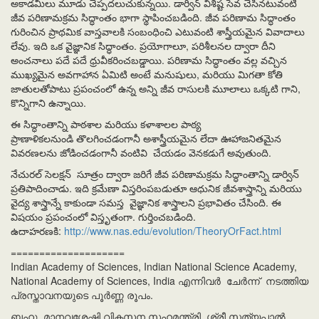
అకాడమీలు మూడు చెప్పదలుచుకున్నయి. డార్విన్ విశిష్ట సేవ చేసినటువంటి
జీవ పరిణామక్రమ సిద్ధాంతం భాగా స్థాపించబడింది. జీవ పరిణామ సిద్ధాంతం
గురించిన ప్రాథమిక వాస్తవాలకి సంబంధించి ఎటువంటి శాస్త్రీయమైన వివాదాలు
లేవు. ఇది ఒక వైజ్ఞానిక సిద్ధాంతం. ప్రయోగాలూ, పరిశీలనల ద్వారా దీని
అంచనాలు పదే పదే ధ్రువీకరించబడ్డాయి. పరిణామ సిద్ధాంతం వల్ల వచ్చిన
ముఖ్యమైన అవగాహాన ఏమిటి అంటే మనుషులు, మరియు మిగతా కోతి
జాతులతోపాటు ప్రపంచంలో ఉన్న అన్ని జీవ రాసులకి మూలాలు ఒక్కటి గాని,
కొన్నిగాని ఉన్నాయి.
ఈ సిద్ధాంతాన్ని పాఠశాల మరియు కళాశాలల పాఠ్య
ప్రాణాళికలనుండి తొలగించడంగానీ అశాస్త్రీయమైన లేదా ఊహాజనితమైన
వివరణలను జోడించడంగానీ వంటివి చేయడం వెనకడుగే అవుతుంది.
నేచురల్ సెలక్షన్ సూత్రం ద్వారా జరిగే జీవ పరిణామక్రమ సిద్ధాంతాన్ని డార్విన్
ప్రతిపాదించాడు. ఇది క్రమేణా విస్తరింపబడుతూ ఆధునిక జీవశాస్త్రాన్ని మరియు
వైద్య శాస్త్రాన్నే కాకుండా సమస్త వైజ్ఞానిక శాస్త్రాలని ప్రభావితం చేసింది. ఈ
విషయం ప్రపంచంలో విస్తృతంగా. గుర్తించబడింది.
ఉదాహరణకి:
http://www.nas.edu/evolution/TheoryOrFact.html
====================
Indian Academy of Sciences, Indian National Science Academy,
National Academy of Sciences, India എന്നിവർ ചേർന്ന് നടത്തിയ
പ്രസ്താവനയുടെ പൂർണ്ണ രൂപം.
ബഹു. മാനവശേഷി വികസന സഹമന്ത്രി, ശ്രീ സത്യപാൽ