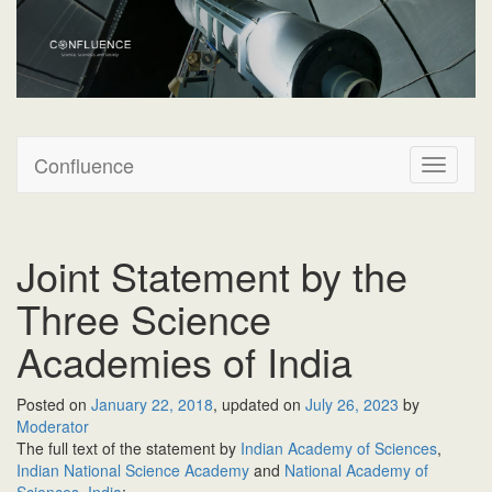
Confluence
Confluence
T
o
g
g
l
Joint Statement by the
e
n
Three Science
a
v
Academies of India
i
g
Posted on
January 22, 2018
, updated on
July 26, 2023
by
a
Moderator
t
The full text of the statement by
Indian Academy of Sciences
,
i
Indian National Science Academy
and
National Academy of
o
Sciences, India
: