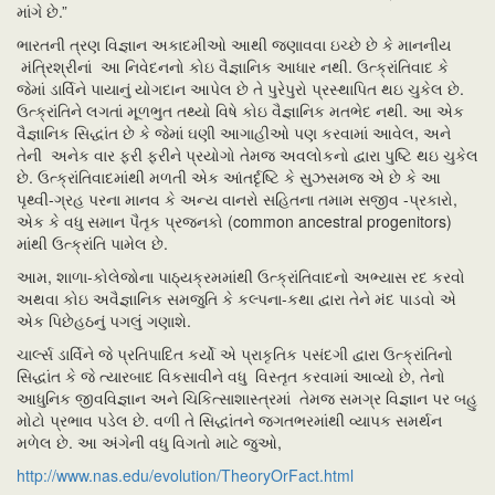
માંગે છે.”
ભારતની ત્રણ વિજ્ઞાન અકાદમીઓ આથી જણાવવા ઇચ્છે છે કે માનનીય
મંત્રિશ્રીનાં આ નિવેદનનો કોઇ વૈજ્ઞાનિક આધાર નથી. ઉત્ક્રાંતિવાદ કે
જેમાં ડાર્વિને પાયાનું યોગદાન આપેલ છે તે પુરેપુરો પ્રસ્થાપિત થઇ ચુકેલ છે.
ઉત્ક્રાંતિને લગતાં મૂળભુત તથ્યો વિષે કોઇ વૈજ્ઞાનિક મતભેદ નથી. આ એક
વૈજ્ઞાનિક સિદ્ધાંત છે કે જેમાં ઘણી આગાહીઓ પણ કરવામાં આવેલ, અને
તેની અનેક વાર ફરી ફરીને પ્રયોગો તેમજ અવલોકનો દ્વારા પુષ્ટિ થઇ ચુકેલ
છે. ઉત્ક્રાંતિવાદમાંથી મળતી એક આંતર્દૃષ્ટિ કે સુઝસમજ એ છે કે આ
પૃથ્વી-ગ્રહ પરના માનવ કે અન્ય વાનરો સહિતના તમામ સજીવ -પ્રકારો,
એક કે વધુ સમાન પૈતૃક પ્રજનકો (common ancestral progenitors)
માંથી ઉત્ક્રાંતિ પામેલ છે.
આમ, શાળા-કોલેજોના પાઠ્યક્રમમાંથી ઉત્ક્રાંતિવાદનો અભ્યાસ રદ કરવો
અથવા કોઇ અવૈજ્ઞાનિક સમજુતિ કે કલ્પના-કથા દ્વારા તેને મંદ પાડવો એ
એક પિછેહઠનું પગલું ગણાશે.
ચાર્લ્સ ડાર્વિને જે પ્રતિપાદિત કર્યો એ પ્રાકૃતિક પસંદગી દ્વારા ઉત્ક્રાંતિનો
સિદ્ધાંત કે જે ત્યારબાદ વિકસાવીને વધુ વિસ્તૃત કરવામાં આવ્યો છે, તેનો
આધુનિક જીવવિજ્ઞાન અને ચિકિત્સાશાસ્ત્રમાં તેમજ સમગ્ર વિજ્ઞાન પર બહુ
મોટો પ્રભાવ પડેલ છે. વળી તે સિદ્ધાંતને જગતભરમાંથી વ્યાપક સમર્થન
મળેલ છે. આ અંગેની વધુ વિગતો માટે જુઓ,
http://www.nas.edu/evolution/TheoryOrFact.html