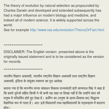
The theory of evolution by natural selection as propounded by
Charles Darwin and developed and extended subsequently has
had a major influence on modern biology and medicine, and
indeed all of modern science. It is widely supported across the
world.
See for example
http://www.nas.edu/evolution/TheoryOrFact.html
====================
DISCLAIMER: The English version presented above is the
originally issued statement and is to be considered as the version
for records.
====================
भारतीय विज्ञान अकादमी, भारतीय राष्ट्रीय विज्ञान अकादमी तथा राष्ट्रीय विज्ञान
अकादमी, इंडिया के संयुक्त वक्तव्य का पूरा आलेख:
बताया गया है कि माननीय मानव संसाधन विकास राज्यमंत्री श्री सत्यपाल सिंह ने कहा है
कि हमारे पूर्वजों सहित किसी ने भी कभी यह कहा या लिखा नहीं है कि उन्होंने बंदर को
मनुष्य में परिवर्तित होते हुए देखा है। डार्विन का (मनुष्य के क्रम-विकास का) सिद्धान्त
वैज्ञानिक रूप से गलत है। अतः इसे विद्यालयों तथा महाविद्यालयों के पाठ्यक्रम में बदलना
होगा।