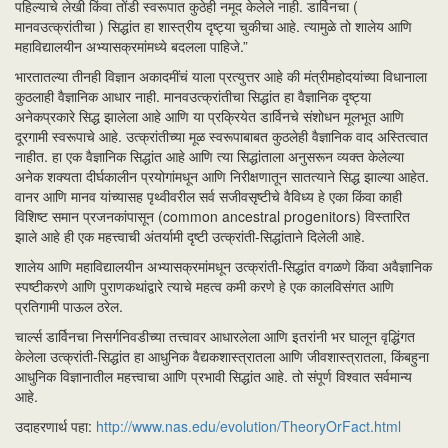
पहिल्याचे लेखी किंवा तोंडी स्वरूपात कुठेही नमूद केलेले नाही. डार्विनचा (
मानवउत्क्रांतीचा ) सिद्धांत हा शास्त्रीय दृष्ट्या चुकीचा आहे. त्यामुळे तो शालेय आणि
महाविद्यालयीन अभ्यासक्रमांमध्ये बदलला पाहिजे.”
भारतातल्या तीनही विज्ञान अकादमींचं याला प्रत्युत्तर आहे की मंत्रीमहोदयांच्या विधानाला
कुठलाही वैज्ञानिक आधार नाही. मानवउत्क्रांतीचा सिद्धांत हा वैज्ञानिक दृष्ट्या
अनेकप्रकारे सिद्ध झालेला आहे आणि या प्रक्रियेत डार्विनचे संशोधन मूलभूत आणि
दूरगामी स्वरूपाचे आहे. उत्क्रांतीच्या मूळ स्वरूपाबाबत कुठलेही वैज्ञानिक वाद अस्तित्वात
नाहीत. हा एक वैज्ञानिक सिद्धांत आहे आणि त्या सिद्धांताला अनुसरून व्यक्त केलेल्या
अनेक शक्यता दीर्घकालीन प्रयोगांमधून आणि निरीक्षणातून सातत्याने सिद्ध झाल्या आहेत.
वानर आणि मानव यांच्यासह पृथ्वीवरील सर्व सजीवसृष्टीचे वैविध्य हे एका किंवा काही
विशिष्ट समान प्रजनकांपासून (common ancestral progenitors) विस्तारित
झाले आहे ही एक महत्त्वाची अंतर्यामी दृष्टी उत्क्रांती-सिद्धांताने दिलेली आहे.
शालेय आणि महाविद्यालयीन अभ्यासक्रमांमधून उत्क्रांती-सिद्धांत वगळणे किंवा अवैज्ञानिक
स्पष्टीकरणे आणि पुराणकथांद्वारे त्याचे महत्व कमी करणे हे एक कालविसंगत आणि
प्रतिगामी पाऊल ठरेल.
चार्ल्स डार्विनचा निसर्गनिवडीच्या तत्त्वावर आधारलेला आणि इतरांनी भर घालून वृद्धिंगत
केलेला उत्क्रांती-सिद्धांत हा आधुनिक वैद्यकशास्त्रातला आणि जीवशास्त्रातला, किंबहुना
आधुनिक विज्ञानातील महत्त्वाचा आणि प्रभावी सिद्धांत आहे. तो संपूर्ण विश्वात सर्वमान्य
आहे.
उदाहरणार्थ पहा:
http://www.nas.edu/evolution/TheoryOrFact.html