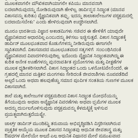
ಮೂಲಕವಾಗಲೀ ಮೌಖಿಕವಾಗಿಯಾಗಲೀ ಕಪಿಯು ಮಾನವನಾಗಿ
ಬದಲಾಗಿರುವುದನ್ನು ನೋಡಿರುವುದಾಗಿ ಹೇಳಿಲ್ಲ. ಡಾರ್ವಿನ್ನನ ಸಿದ್ಧಾಂತ (ಮಾನವ
ವಿಕಾಸವನ್ನು ಕುರಿತು) ವೈಜ್ಞಾನಿಕವಾಗಿ ತಪ್ಪು. ಇದನ್ನು ಶಾಲಾಕಾಲೇಜುಗಳ ಪಠ್ಯಕ್ರಮದಲ್ಲಿ
ಬದಲಾಯಿಸಬೇಕು” ಎಂದು ಹೇಳಿರುವುದಾಗಿ ಉದ್ಧರಿಸಲಾಗಿದೆ.
ಮೂರೂ ಭಾರತೀಯ ವಿಜ್ಞಾನ ಅಕಾಡಮಿಗಳು ಸಚಿವರ ಈ ಹೇಳಿಕೆಗೆ ಯಾವುದೇ
ವೈಜ್ಞಾನಿಕವಾದ ಆಧಾರವಿಲ್ಲ ಎಂಬುದನ್ನು ತಿಳಿಸಲು ಇಚ್ಛಿಸುತ್ತವೆ. ವಿಕಾಸ ಸಿದ್ದಾಂತಕ್ಕೆ
ಡಾರ್ವಿನ್ ಮೂಲಭೂತವಾದ ಕೊಡುಗೆಗಳನ್ನು ನೀಡಿರುವುದು ಈಗಾಗಲೇ
ಸ್ಥಾಪಿತವಾಗಿದೆ. ವಿಕಾಸವಾದದ ಮೂಲಭೂತವಾದ ಸತ್ಯಗಳಿಗೆ ಸಂಬಂಧಿಸಿದಂತೆ
ವೈಜ್ಞಾನಿಕವಾದ ವಿವಾದಗಳಿರುವುದಿಲ್ಲ. ಇದೊಂದು ವೈಜ್ಞಾನಿಕ ಸಿದ್ಧಾಂತವಾಗಿದ್ದು ಈ
ಕುರಿತ ಅನೇಕ ಊಹೆಗಳನ್ನು ಪುನರಾವರ್ತಿತ ಪ್ರಯೋಗಗಳು ಮತ್ತು ವೀಕ್ಷಣೆಗಳ
ಮೂಲಕ ಧೃಡೀಕರಿಸಲಾಗಿದೆ. ವಿಕಾಸ ಸಿದ್ಧಾಂತದ ಒಂದು ಒಳನೋಟವೇನೆಂದರೆ, ಈ
ಗ್ರಹದಲ್ಲಿ ಮಾನವ ಮತ್ತಿತರ ಮಂಗಗಳೂ ಸೇರಿದಂತೆ ಜೀವರಾಶಿಗಳು ರೂಪಪಡೆದಿವೆ
ಅಲ್ಲದೆ ಒಂದು ಅಥವಾ ಹಲವುಹೆಚ್ಚು ಸಮಾನ ಪೂರ್ವಿಕ ಸಂತತಿಯ ಗುಣಗಳ ಮೂಲಕ
ವಿಕಾಸವಾಗಿದೆ.
ಶಾಲೆ ಮತ್ತು ಕಾಲೇಜುಗಳ ಪಠ್ಯಕ್ರಮದಿಂದ ವಿಕಾಸ ಸಿದ್ಧಾಂತ ಬೋಧನೆಯನ್ನು
ತೆಗೆಯುವುದು ಅಥವಾ ಅವೈಜ್ಞಾನಿಕ ವಿವರಣೆಗಳು ಅಥವಾ ಭ್ರಮೆಗಳ ಮೂಲಕ
ಅದನ್ನು ದುರ್ಬಲಗೊಳಿಸುವುದು ಪಠ್ಯಕ್ರಮವನ್ನು ಕೆಳಮಟ್ಟಕ್ಕೆ ಇಳಿಸುವ
ಪ್ರಯತ್ನವಾಗಿರುತ್ತದೆಯಷ್ಟೇ.
ಚಾರ್ಲ್ಸ್ ಡಾರ್ವಿನ್ ಮುಂದಿಟ್ಟು ತರುವಾಯ ಅಭಿವೃದ್ಧಿಪಡಿಸಿ ವಿಸ್ತರಿಸಲಾಗಿರುವ
ಪ್ರಾಕೃತಿಕ ಆಯ್ಕೆಯ ಮೂಲಕ ವಿಕಾಸದ ಸಿದ್ಧಾಂತವು ಆಧುನಿಕ ಜೀವಶಾಸ್ತ್ರ ಮತ್ತು
ಔಷಧಗಳ ಮೇಲೆಯೇ ಅಲ್ಲದೆ ಎಲ್ಲ ಆಧುನಿಕ ವಿಜ್ಞಾನದ ಮೇಲೆ ಪ್ರಮುಖವಾದ