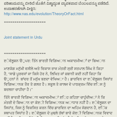
ಪರಿಣಾಮವನ್ನು ಬೀರಿದೆ ಜೊತೆಗೆ ವಿಶ್ವಾದ್ಯಂತ ವ್ಯಾಪಕವಾದ ಬೆಂಬಲವನ್ನೂ ಪಡೆದಿದೆ.
ಉದಾಹರಣೆಗಾಗಿ ವೀಕ್ಷಿಸಿ:
http://www.nas.edu/evolution/TheoryOrFact.html
====================
Joint statement in Urdu
====================
ੲੇਵੋਲੂਸ਼ਨ ੳੁਪਰ: ਤਿੰਨ ਭਾਰਤੀ ਵਿਗਿਅਾਨ ਅਕਾਦਮੀਅਾਂਂ ਦਾ ਬਿਅਾਨ
ਮਾਣਯੋਗ ਮਨੁੱਖੀ ਵਸੀਲੇ ਅਤੇ ਵਿਕਾਸ ਰਾਜ ਮੰਤਰੀ ਸ੍ਰੀ ਸਤਪਾਲ ਸਿੰਘ ਨੇ ਕਿਹਾ
ਹੈ,
“ਸਾਡੇ ਪੂਰਵਜਾਂ ਜਾ ਕਿਸੇ ਹੋਰ ਨੇ, ਲਿਖਿਤ ਜਾਂ ਜ਼ਬਾਨੀ ਕਦੀ ਨਹੀਂ ਕਿਹਾ ਕਿ
ੳੁਹਨਾਂ ਨੇ ਬਾਂਦਰ ਤੋਂ ਮਨੁੱਖ ਬਣਦਾ ਵੇਖਿਅਾ ਹੈ। ਡਾਰਵਿਨ ਦਾ ੲੇਵੋਲੂਸ਼ਨ ਸਿਧਾਂਤ
ਵਿਗਿਅਾਨਕ ਤੌਰ ਤੇ ਗਲਤ ਹੈ। ਸਕੂਲ ਤੇ ਕਾਲਜ ਦੇ ਪਾਠਕ੍ਰਮ ਵਿੱਚ ੲਿਸ ਨੂੰ
ਬਦਲਨਾ ਚਾਹੀਦਾ ਹੈ।”
ਤਿੰਨੇ ਭਾਰਤੀ ਵਿਗਿਅਾਨ ਅਕਾਦਮੀਅਾਂ ੲਿਹ ਕਹਿਣਾ ਚਾਹੁੰਦੀਅਾਂ ਨੇ ਕਿ
ਮੰਤਰੀ ਦੇ ਬਿਅਾਨ ਦਾ ਕੋੲੀ ਵਿਗਿਅਾਨਕ ਅਾਧਾਰ ਨਹੀਂ ਹੈ। ੲੇਵੋਲੂਸ਼ਨ ਦਾ
ਸਿਧਾਂਤ, ਜਿਸ ਨੂੰ ਵਿਕਸਿਤ ਕਰਨ ਵਿੱਚ ਡਾਰਵਿਨ ਦਾ ਅਹਿਮ ਜੋਗਦਾਨ ਹੈ, ੲਿੱਕ
ਸਥਾਪਤ ਸਿਧਾਂਤ ਹੈ। ੲੇਵੋਲੂਸ਼ਨ ਦੇ ਮੁਢਲੇ ਤੱਥਾਂ ਬਾਰੇ ਕੋੲੀ ਵਿਗਿਅਾਨਕ ਵਿਵਾਦ