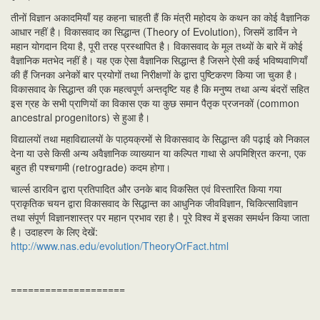
तीनों विज्ञान अकादमियाँ यह कहना चाहती हैं कि मंत्री महोदय के कथन का कोई वैज्ञानिक
आधार नहीं है। विकासवाद का सिद्धान्त (Theory of Evolution), जिसमें डार्विन ने
महान योगदान दिया है, पूरी तरह प्रस्थापित है। विकासवाद के मूल तथ्यों के बारे में कोई
वैज्ञानिक मतभेद नहीं है। यह एक ऐसा वैज्ञानिक सिद्धान्त है जिसने ऐसी कई भविष्यवाणियाँ
की हैं जिनका अनेकों बार प्रयोगों तथा निरीक्षणों के द्वारा पुष्टिकरण किया जा चुका है।
विकासवाद के सिद्धान्त की एक महत्वपूर्ण अन्तदृष्टि यह है कि मनुष्य तथा अन्य बंदरों सहित
इस ग्रह के सभी प्राणियों का विकास एक या कुछ समान पैतृक प्रजनकों (common
ancestral progenitors) से हुआ है।
विद्यालयों तथा महाविद्यालयों के पाठ्यक्रमों से विकासवाद के सिद्धान्त की पढ़ाई को निकाल
देना या उसे किसी अन्य अवैज्ञानिक व्याख्यान या कल्पित गाथा से अपमिश्रित करना, एक
बहुत ही पश्चगामी (retrograde) कदम होगा।
चार्ल्स डारविन द्वारा प्रतिपादित और उनके बाद विकसित एवं विस्तारित किया गया
प्राकृतिक चयन द्वारा विकासवाद के सिद्धान्त का आधुनिक जीवविज्ञान, चिकित्साविज्ञान
तथा संपूर्ण विज्ञानशास्त्र पर महान प्रभाव रहा है। पूरे विश्व में इसका समर्थन किया जाता
है। उदाहरण के लिए देखें:
http://www.nas.edu/evolution/TheoryOrFact.html
====================