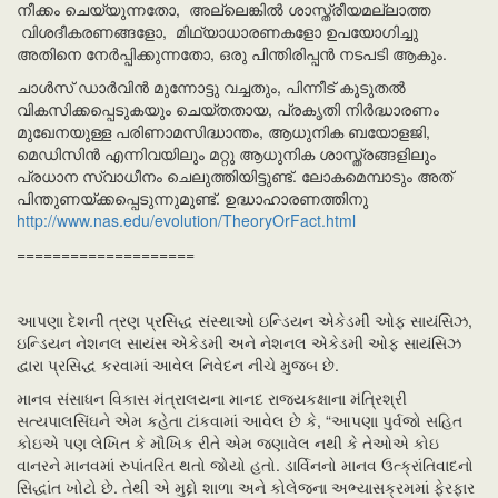
നീക്കം ചെയ്യുന്നതോ, അല്ലെങ്കിൽ ശാസ്ത്രീയമല്ലാത്ത
വിശദീകരണങ്ങളോ, മിഥ്യാധാരണകളോ ഉപയോഗിച്ചു
അതിനെ നേർപ്പിക്കുന്നതോ, ഒരു പിന്തിരിപ്പൻ നടപടി ആകും.
ചാൾസ് ഡാർവിൻ മുന്നോട്ടു വച്ചതും, പിന്നീട് കൂടുതൽ
വികസിക്കപ്പെടുകയും ചെയ്തതായ, പ്രകൃതി നിർദ്ധാരണം
മുഖേനയുള്ള പരിണാമസിദ്ധാന്തം, ആധുനിക ബയോളജി,
മെഡിസിൻ എന്നിവയിലും മറ്റു ആധുനിക ശാസ്ത്രങ്ങളിലും
പ്രധാന സ്വാധീനം ചെലുത്തിയിട്ടുണ്ട്. ലോകമെമ്പാടും അത്
പിന്തുണയ്ക്കപ്പെടുന്നുമുണ്ട്. ഉദ്ധാഹാരണത്തിനു
http://www.nas.edu/evolution/TheoryOrFact.html
====================
આપણા દેશની ત્રણ પ્રસિદ્ધ સંસ્થાઓ ઇન્ડિયન એકેડમી ઓફ સાયંસિઝ,
ઇન્ડિયન નેશનલ સાયંસ એકેડમી અને નેશનલ એકેડમી ઓફ સાયંસિઝ
દ્વારા પ્રસિદ્ધ કરવામાં આવેલ નિવેદન નીચે મુજબ છે.
માનવ સંસાધન વિકાસ મંત્રાલયના માનદ રાજ્યકક્ષાના મંત્રિશ્રી
સત્યપાલસિંઘને એમ કહેતા ટાંકવામાં આવેલ છે કે, “આપણા પુર્વજો સહિત
કોઇએ પણ લેખિત કે મૌખિક રીતે એમ જણાવેલ નથી કે તેઓએ કોઇ
વાનરને માનવમાં રુપાંતરિત થતો જોયો હતો. ડાર્વિનનો માનવ ઉત્ક્રાંતિવાદનો
સિદ્ધાંત ખોટો છે. તેથી એ મુદ્દો શાળા અને કોલેજના અભ્યાસક્રમમાં ફેરફાર