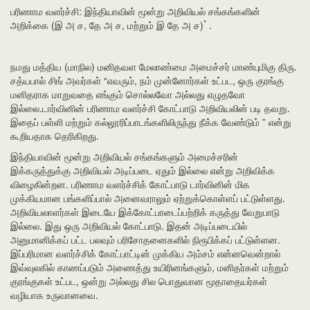
பரிணாம வளர்ச்சி: இந்தியாவின் மூன்று அறிவியல் சங்கங்களின்
*
அறிக்கை (இ அ ச, தே அ ச, மற்றும் இ தே அ ச)
.
நமது மத்திய (மாநில) மனிதவள மேலாண்மை அமைச்சர் மாண்புமிகு திரு.
சத்யபால் சிங் அவர்கள் “எவரும், நம் முன்னோர்கள் உட்பட, ஒரு குரங்கு
மனிதராக மாறுவதை எங்கும் சொல்லவோ அல்லது எழுதவோ
இல்லை.டார்வினின் பரிணாம வளர்ச்சி கோட்பாடு அறிவியலின் படி தவறு.
இதைப் பள்ளி மற்றும் கல்லூரிப்பாடங்களிலிருந்து நீக்க வேண்டும் ” என்று
கூறியதாக தெரிகிறது.
இந்தியாவின் மூன்று அறிவியல் சங்கங்களும் அமைச்சரின்
இக்கருத்துக்கு அறிவியல் அடிப்படை ஏதும் இல்லை என்று அறிவிக்க
விழைகின்றன. பரிணாம வளர்ச்சிக் கோட்பாடு டார்வினின் மிக
முக்கியமான பங்களிப்பால் அனைவராலும் ஏற்றுக்கொள்ளப் பட்டுள்ளது.
அறிவியலாளர்கள் இடையே இக்கோட்பாடைப்பற்றிக் கருத்து வேறுபாடு
இல்லை. இது ஒரு அறிவியல் கோட்பாடு. இதன் அடிப்படையில்
அனுமானிக்கப் பட்ட பலவும் பரிசோதனைகளில் நிரூபிக்கப் பட்டுள்ளன.
இப்பரிமான வளர்ச்சிக் கோட்பாட்டின் முக்கிய அம்சம் என்னவென்றால்
இவ்வுலகில் காணப்படும் அணைத்து உயிரினங்களும், மனிதர்கள் மற்றும்
குரங்குகள் உட்பட, ஒன்று அல்லது சில பொதுவான மூதாதையர்கள்
வழியாக உருவானவை.