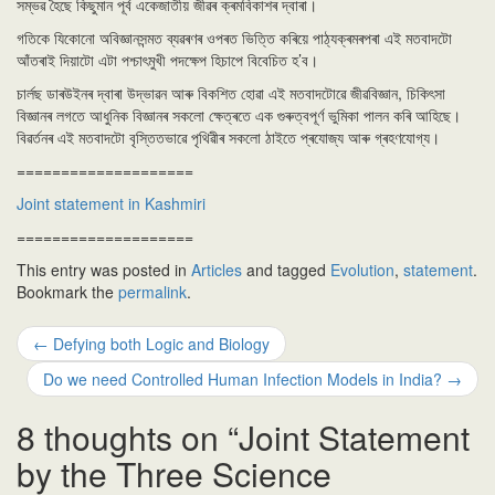
সম্ভৱ হৈছে কিছুমান পূৰ্ব একেজাতীয় জীৱৰ ক্ৰমবিকাশৰ দ্বাৰা।
গতিকে যিকোনো অবিজ্ঞানসন্মত ব্যৱৰণৰ ওপৰত ভিত্তি কৰিয়ে পাঠ্যক্ৰমৰপৰা এই মতবাদটো
আঁ‌তৰাই দিয়াটো এটা পশ্চাৎমুখী পদক্ষেপ হিচাপে বিবেচিত হ’ব।
চাৰ্লছ ডাৰউইনৰ দ্বাৰা উদ্ভাৱন আৰু বিকশিত হোৱা এই মতবাদটোৱে জীৱবিজ্ঞান, চিকিৎসা
বিজ্ঞানৰ লগতে আধুনিক বিজ্ঞানৰ সকলো ক্ষেত্ৰতে এক গুৰুত্বপূৰ্ণ ভুমিকা পালন কৰি আহিছে।
বিৱৰ্তনৰ এই মতবাদটো বৃস্তিতভাৱে পৃথিৱীৰ সকলো ঠাইতে প্ৰযোজ্য আৰু গ্ৰহণযোগ্য।
====================
Joint statement in Kashmiri
====================
This entry was posted in
Articles
and tagged
Evolution
,
statement
.
Bookmark the
permalink
.
Post
←
Defying both Logic and Biology
navigation
Do we need Controlled Human Infection Models in India?
→
8 thoughts on “
Joint Statement
by the Three Science