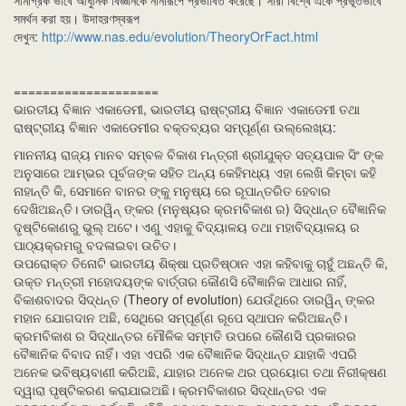
সমর্থন করা হয়। উদাহরণস্বরূপ
দেখুন:
http://www.nas.edu/evolution/TheoryOrFact.html
====================
ଭାରତୀୟ ବିଜ୍ଞାନ ଏକାଡେମୀ, ଭାରତୀୟ ରାଷ୍ଟ୍ରୀୟ ବିଜ୍ଞାନ ଏକାଡେମୀ ତଥା
ରାଷ୍ଟ୍ରୀୟ ବିଜ୍ଞାନ ଏକାଡେମୀର ବକ୍ତବ୍ୟର ସମ୍ପୂର୍ଣ୍ଣ ଉଲ୍ଲେଖ୍ୟ:
ମାନନୀୟ ରାଜ୍ୟ ମାନବ ସମ୍ବଳ ବିକାଶ ମନ୍ତ୍ରୀ ଶ୍ରୀଯୁକ୍ତ ସତ୍ୟପାଳ ସିଂ ଙ୍କ
ଅନୁସାରେ ଆମ୍ଭର ପୂର୍ବଜଙ୍କ ସହିତ ଅନ୍ୟ କେହିମଧ୍ୟ ଏହା ଲେଖି କିମ୍ବା କହି
ନାହାନ୍ତି କି, ସେମାନେ ବାନର ଙ୍କୁ ମନୁଷ୍ୟ ରେ ରୂପାନ୍ତରିତ ହେବାର
ଦେଖିଅଛନ୍ତି। ଡାରୱିନ୍ ଙ୍କର (ମନୁଷ୍ୟର କ୍ରମବିକାଶ ର) ସିଦ୍ଧାନ୍ତ ବୈଜ୍ଞାନିକ
ଦୃଷ୍ଟିକୋଣରୁ ଭୁଲ୍ ଅଟେ। ଏଣୁ ଏହାକୁ ବିଦ୍ୟାଳୟ ତଥା ମହାବିଦ୍ୟାଳୟ ର
ପାଠ୍ୟକ୍ରମରୁ ବଦଳାଇବା ଉଚିତ।
ଉପରୋକ୍ତ ତିନୋଟି ଭାରତୀୟ ଶିକ୍ଷା ପ୍ରତିଷ୍ଠାନ ଏହା କହିବାକୁ ଚାହୁଁ ଅଛନ୍ତି କି,
ଉକ୍ତ ମନ୍ତ୍ରୀ ମହୋଦୟଙ୍କ ବାର୍ତ୍ତାର କୌଣସି ବୈଜ୍ଞାନିକ ଆଧାର ନାହିଁ,
ବିକାଶବାଦର ସିଦ୍ଧନ୍ତ (Theory of evolution) ଯେଉଁଥିରେ ଡାରୱିନ୍ ଙ୍କର
ମହାନ ଯୋଗଦାନ ଅଛି, ସେଥିରେ ସମ୍ପୂର୍ଣ୍ଣ ରୂପେ ସ୍ଥାପନ କରିଅଛନ୍ତି।
କ୍ରମବିକାଶ ର ସିଦ୍ଧାନ୍ତର ମୌଳିକ ସମ୍ମତି ଉପରେ କୌଣସି ପ୍ରକାରର
ବୈଜ୍ଞାନିକ ବିବାଦ ନାହିଁ। ଏହା ଏପରି ଏକ ବୈଜ୍ଞାନିକ ସିଦ୍ଧାନ୍ତ ଯାହାକି ଏପରି
ଅନେକ ଭବିଷ୍ୟବାଣୀ କରିଅଛି, ଯାହାର ଅନେକ ଥର ପ୍ରୟୋଗ ତଥା ନିରୀକ୍ଷଣ
ଦ୍ୱାରା ପୃଷ୍ଟିକରଣ କରାଯାଇଅଛି। କ୍ରମବିକାଶର ସିଦ୍ଧାନ୍ତର ଏକ