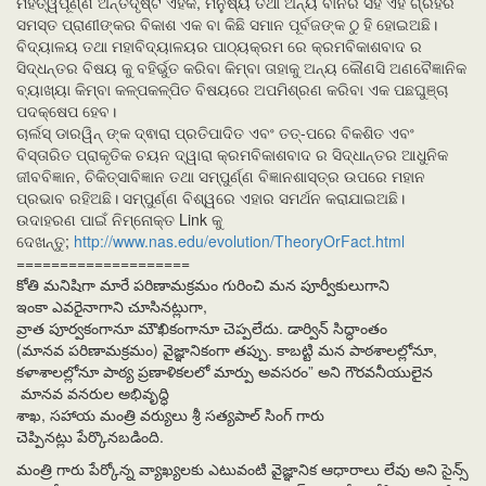
ମହତ୍ୱପୂର୍ଣ୍ଣ ଅନ୍ତର୍ଦୃଷ୍ଟି ଏହିକି, ମନୁଷ୍ୟ ତଥା ଅନ୍ୟ ବାନର ସହ ଏହି ଗ୍ରହର
ସମସ୍ତ ପ୍ରାଣୀଙ୍କର ବିକାଶ ଏକ ବା କିଛି ସମାନ ପୂର୍ବଜଙ୍କ ଠୁ ହି ହୋଇଅଛି।
ବିଦ୍ୟାଳୟ ତଥା ମହାବିଦ୍ୟାଳୟର ପାଠ୍ୟକ୍ରମ ରେ କ୍ରମବିକାଶବାଦ ର
ସିଦ୍ଧନ୍ତର ବିଷୟ କୁ ବହିର୍ଭୁତ କରିବା କିମ୍ବା ତାହାକୁ ଅନ୍ୟ କୌଣସି ଅଣବୈଜ୍ଞାନିକ
ବ୍ୟାଖ୍ୟା କିମ୍ବା କଳ୍ପକଳ୍ପିତ ବିଷୟରେ ଅପମିଶ୍ରଣ କରିବା ଏକ ପଛଘୁଞ୍ଚା
ପଦକ୍ଷେପ ହେବ।
ଚାର୍ଲସ୍ ଡାରୱିନ୍ ଙ୍କ ଦ୍ଵାରା ପ୍ରତିପାଦିତ ଏବଂ ତତ୍-ପରେ ବିକଶିତ ଏବଂ
ବିସ୍ତାରିତ ପ୍ରାକୃତିକ ଚୟନ ଦ୍ୱାରା କ୍ରମବିକାଶବାଦ ର ସିଦ୍ଧାନ୍ତର ଆଧୁନିକ
ଜୀବବିଜ୍ଞାନ, ଚିକିତ୍ସାବିଜ୍ଞାନ ତଥା ସମ୍ପୁର୍ଣ୍ଣ ବିଜ୍ଞାନଶାସ୍ତ୍ର ଉପରେ ମହାନ
ପ୍ରଭାବ ରହିଅଛି। ସମ୍ପୁର୍ଣ୍ଣ ବିଶ୍ୱରେ ଏହାର ସମର୍ଥନ କରାଯାଇଅଛି।
ଉଦାହରଣ ପାଇଁ ନିମ୍ନୋକ୍ତ Link କୁ
ଦେଖନ୍ତୁ;
http://www.nas.edu/evolution/TheoryOrFact.html
====================
కోతి మనిషిగా మారే పరిణామక్రమం గురించి మన పూర్వీకులుగాని
ఇంకా ఎవరైనాగాని చూసినట్లుగా,
వ్రాత పూర్వకంగానూ మౌఖికంగానూ చెప్పలేదు. డార్విన్ సిద్ధాంతం
(మానవ పరిణామక్రమం) వైజ్ఞానికంగా తప్పు. కాబట్టి మన పాఠశాలల్లోనూ,
కళాశాలల్లోనూ పాఠ్య ప్రణాళికలలో మార్పు అవసరం” అని గౌరవనీయులైన
మానవ వనరుల అభివృద్ధి
శాఖ, సహాయ మంత్రి వర్యులు శ్రీ సత్యపాల్ సింగ్ గారు
చెప్పినట్లు పేర్కొనబడింది.
మంత్రి గారు పేర్కోన్న వ్యాఖ్యలకు ఎటువంటి వైజ్ఞానిక ఆధారాలు లేవు అని సైన్స్