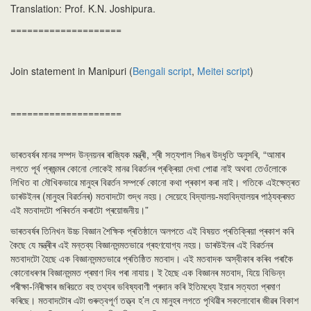
Translation: Prof. K.N. Joshipura.
====================
Join statement in Manipuri (
Bengali script
,
Meitei script
)
====================
ভাৰতবৰ্ষৰ মানৱ সম্পদ উন্নয়নৰ ৰাজ্যিক মন্ত্ৰী, শ্ৰী সত্যপাল সিঙৰ উদ্ধৃতি অনুসৰি, “আমাৰ
লগতে পূৰ্ব প্ৰজন্মৰ কোনো লোকেই মানৱ বিৱৰ্তনৰ প্ৰক্ৰিয়া দেখা পোৱা নাই অথবা তেওঁলোকে
লিখিত বা মৌখিকভাৱে মানুহৰ বিৱৰ্তন সম্পৰ্কে কোনো কথা প্ৰকাশ কৰা নাই। গতিকে এইক্ষেত্ৰত
ডাৰউইনৰ (মানুহৰ বিৱৰ্তনৰ) মতবাদটো শুদ্ধ নহয়। সেয়েহে বিদ্যালয়-মহাবিদ্যালয়ৰ পাঠ্যক্ৰমত
এই মতবাদটো পৰিবৰ্তন কৰাটো প্ৰয়োজনীয়।”
ভাৰতবৰ্ষৰ তিনিখন উচ্চ বিজ্ঞান শৈক্ষিক প্ৰতিষ্ঠানে অলপতে এই বিষয়ত প্ৰতিক্ৰিয়া প্ৰকাশ কৰি
কৈছে যে মন্ত্ৰীৰ এই মন্তব্য বিজ্ঞানসন্মতভাৱে গ্ৰহণযোগ্য নহয়। ডাৰউইনৰ এই বিৱৰ্তনৰ
মতবাদটো হৈছে এক বিজ্ঞানসন্মতভাৱে প্ৰতিষ্ঠিত মতবাদ। এই মতবাদক অস্বীকাৰ কৰিব পৰাকৈ
কোনোধৰণৰ বিজ্ঞানসন্মত প্ৰমাণ দিব পৰা নাযায়। ই হৈছে এক বিজ্ঞানৰ মতবাদ, যিয়ে বিভিন্ন
পৰীক্ষা-নিৰীক্ষাৰ জৰিয়তে বহু তথ্যৰ ভবিষ্যবাণী প্ৰদান কৰি ইতিমধ্যে ইয়াৰ সত্যতা প্ৰমাণ
কৰিছে। মতবাদটোৰ এটা গুৰুত্বপূৰ্ণ তত্ত্ব হ’ল যে মানুহৰ লগতে পৃথিৱীৰ সকলোবোৰ জীৱৰ বিকাশ