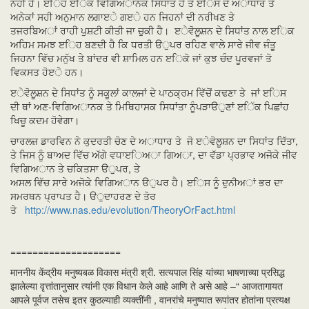
ਨਹੀਂ ਹੈ। ੲਿਹ ੲਿੱਕ ਵਿਗਿਅਾਨਕ ਸਿਧਾਂਤ ਹੈ ਤੇ ੲਿਸ ਦੇ ਅਾਧਾਰ ਤੇ
ਅਨੇਕਾਂ ਸਹੀ ਅਨੁਮਾਨ ਲਗਾੲੇ ਗੲੇ ਹਨ ਜਿਹਨਾਂ ਦੀ ਨਰੀਖਣ ਤੇ
ਤਜਰਬਿਅਾਂ ਰਾਹੀ ਪੁਸ਼ਟੀ ਕੀਤੀ ਜਾ ਚੁਕੀ ਹੈ। ੲੇਵੋਲੂਸ਼ਨ ਦੇ ਸਿਧਾਂਤ ਨਾਲ ੲਿਕ
ਅਹਿਮ ਸਮਝ ੲਿਹ ਬਣਦੀ ਹੈ ਕਿ ਧਰਤੀ ੳੁਪਰ ਰਹਿਣ ਵਾਲੇ ਸਾਰੇ ਜੀਵ ਜੰਤੂ
ਜਿਹਨਾ ਵਿੱਚ ਮਨੁੱਖ ਤੇ ਬਾਂਦਰ ਵੀ ਸ਼ਾਮਿਲ ਹਨ ੲਿਕੋ ਜਾਂ ਕੁਝ ਚੰਦ ਪੂਰਵਜਾਂ ਤੋ
ਵਿਕਸਤ ਹੋੲੇ ਹਨ।
ੲੇਵੋਲੂਸ਼ਨ ਦੇ ਸਿਧਾਂਤ ਨੂੰ ਸਕੂਲਾਂ ਕਾਲਜਾਂ ਦੇ ਪਾਠਕ੍ਰਮ ਵਿੱਚੋਂ ਕਢਣਾ ਤੇ ਜਾਂ ੲਿਸ
ਦੀ ਥਾਂ ਅਣ-ਵਿਗਿਅਾਨਕ ਤੇ ਮਿਥਿਹਾਸਕ ਸਿਧਾਂਤਾ ਨੂੰਪੜਾੳੁਣਾਂ ੲਿੱਕ ਪਿਛਾਂਹ
ਖਿਚੂ ਕਦਮ ਹੋਵੇਗਾ।
ਚਾਰਲਜ਼ ਡਾਰਵਿਨ ਨੇ ਕੁਦਰਤੀ ਚੋਣ ਦੇ ਅਾਧਾਰ ਤੇ ਜੋ ੲੇਵੋਲੂਸ਼ਨ ਦਾ ਸਿਧਾਂਤ ਦਿੱਤਾ,
ਤੇ ਜਿਸ ਨੂੰ ਬਾਅਦ ਵਿੱਚ ਅੱਗੇ ਵਧਾੲਿਅਾ ਗਿਅਾ, ਦਾ ਵੱਡਾ ਪ੍ਰਭਾਵ ਅਜੋਕੇ ਜੀਵ
ਵਿਗਿਅਾਨ ਤੇ ਚਕਿਤਸਾ ੳੁਪਰ, ਤੇ
ਅਸਲ ਵਿੱਚ ਸਾਰੇ ਅਜੋਕੇ ਵਿਗਿਅਾਨ ੳੁਪਰ ਹੈ। ੲਿਸ ਨੂੰ ਦੁਨੀਅਾਂ ਭਰ ਦਾ
ਸਮਰਥਨ ਪ੍ਰਾਪਤ ਹੈ। ੳੁਦਾਹਰਣ ਦੇ ਤੋਰ
ਤੇ
http://www.nas.edu/evolution/
TheoryOrFact.html
====================
माननीय केंद्रीय मनुष्यबळ विकास मंत्री श्री. सत्यपाल सिंह यांच्या भाषणाच्या प्रसिद्ध
झालेल्या वृत्तांतानुसार त्यांनी एक विधान केले आहे आणि ते असे आहे –“ आजतागायत
आपले पूर्वज तसेच इतर कुठल्याही व्यक्तींनी , वानरांचे मनुष्यात रूपांतर होतांना प्रत्यक्ष