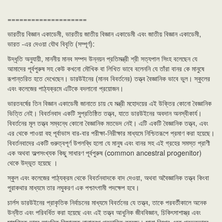
====================
ভারতীয় বিজ্ঞান একাডেমী, ভারতীয় জাতীয় বিজ্ঞান একাডেমী এবং জাতীয় বিজ্ঞান একাডেমী,
ভারত -এর দেওয়া যৌথ বিবৃতি (সম্পূর্ণ):
উদ্ধৃতি অনুযায়ী, মাননীয় মানব সম্পদ উন্নয়ন প্রতিমন্ত্রী শ্রী সত্যপাল সিংহ বলেছেন যে
আমাদের পূর্বপুরুষ সহ কেউ কখনো মৌখিক বা লিখিত ভাবে বলেননি যে তাঁরা বানর কে মানুষে
রূপান্তরিত হতে দেখেছেন। ডারউইনের (মানব বিবর্তনের) তত্ত্ব বৈজ্ঞানিক ভাবে ভুল। স্কুলের
এবং কলেজের পাঠ্যক্রমে এটিকে বদলানো প্রয়োজন।
ভারতবর্ষের তিন বিজ্ঞান একাডেমী জানাতে চায় যে মন্ত্রী মহোদয়ের এই উক্তির কোনো বৈজ্ঞানিক
ভিত্তি নেই। বিবর্তনবাদ একটি সুপ্রতিষ্ঠিত তত্ত্ব, যাতে ডারউইনের অবদান অনস্বীকার্য।
বিবর্তনের মূল তত্ত্ব সম্বন্ধে কোনো বৈজ্ঞানিক মতভেদ নেই। এটি একটি বৈজ্ঞানিক তত্ত্ব, এবং
এর থেকে পাওয়া বহু পূর্বাভাস বার-বার পরীক্ষা-নিরীক্ষার মাধ্যমে নিশ্চিতরূপে প্রমাণ করা হয়েছে।
বিবর্তনবাদের একটি গুরুত্বপূর্ণ উপলব্ধি হলো যে মানুষ এবং বানর সহ এই গ্রহের সমস্ত প্রাণী
এক অথবা অল্পসংখ্যক কিছু সাধারণ পূর্বপুরুষ (common ancestral progenitor)
থেকে উদ্ভূত হয়েছে ।
স্কুল এবং কলেজের পাঠ্যক্রম থেকে বিবর্তনবাদকে বাদ দেওয়া, অথবা অবৈজ্ঞানিক তত্ত্ব কিংবা
পুরাকথার মাধ্যমে তার লঘুকরণ এক পশ্চাৎগামী পদক্ষেপ হবে।
চার্লস ডারউইনের প্রাকৃতিক নির্বাচনের মাধ্যমে বিবর্তনের যে তত্ত্ব, তাকে পরবর্তীকালে অনেক
উন্নীত এবং পরিবর্ধিত করা হয়েছে এবং এই তত্ত্ব আধুনিক জীববিজ্ঞান, চিকিৎসাশাস্ত্র এবং
সামগ্রিক ভাবে আধুনিক বিজ্ঞানকে নানারূপে প্রভাবিত করেছে। সারা বিশ্বে একে প্রভূতভাবে